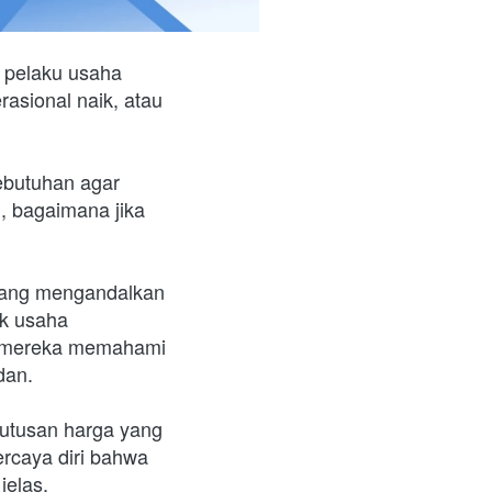
 pelaku usaha 
asional naik, atau 
ebutuhan agar 
, bagaimana jika 
ang mengandalkan 
 usaha 
 mereka memahami 
dan.
utusan harga yang 
caya diri bahwa 
jelas.