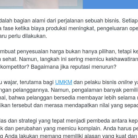
lah bagian alami dari perjalanan sebuah bisnis. Setiap
fase ketika biaya produksi meningkat, pengeluaran oper
aru perlu dilakukan. 
embuat penyesuaian harga bukan hanya pilihan, tetapi k
an sehat. Namun, langkah ini sering memicu kekhawatiran
 kompetitor? Bagaimana jika reputasi menurun?
u wajar, terutama bagi 
UMKM
 dan pelaku bisnis 
y
online 
ngan pelanggannya. Namun, pengalaman banyak pemilik
hal, bahwa pelanggan bersedia membayar lebih selama
naikan tersebut dan merasa mendapatkan nilai yang sepa
las dan strategi yang tepat menjadi pembeda antara kep
ik dan perubahan yang memicu komplain. Anda harus per
g Anda lakukan memang memiliki alasan yang kuat dan 