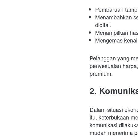
Pembaruan tampil
Menambahkan sesi
digital.
Menampilkan hasil
Mengemas kenaika
Pelanggan yang mel
penyesuaian harga
premium.
2. Komunika
Dalam situasi ekon
itu, keterbukaan m
komunikasi dilakuka
mudah menerima pe