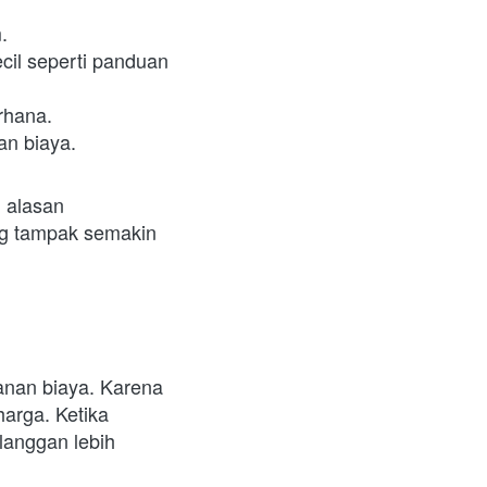
.
il seperti panduan 
rhana.
an biaya.
alasan 
g tampak semakin 
nan biaya. Karena 
rga. Ketika 
anggan lebih 