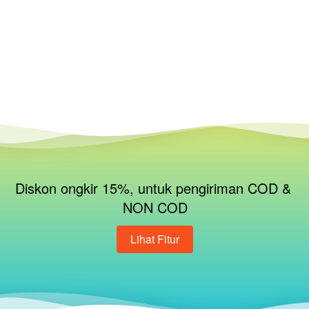
Diskon ongkir 15%, untuk pengiriman COD & 
NON COD
Lihat Fitur
`