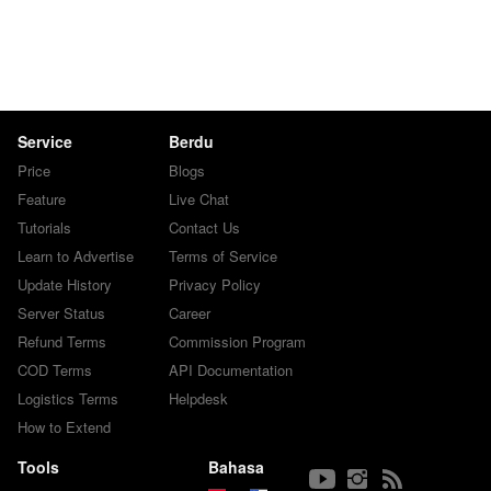
Service
Berdu
Price
Blogs
Feature
Live Chat
Tutorials
Contact Us
Learn to Advertise
Terms of Service
Update History
Privacy Policy
Server Status
Career
Refund Terms
Commission Program
COD Terms
API Documentation
Logistics Terms
Helpdesk
How to Extend
Tools
Bahasa