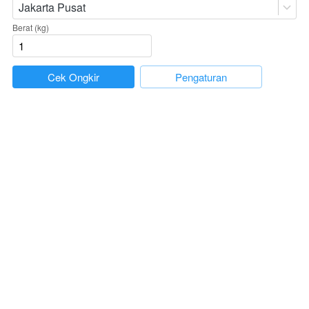
Jakarta Pusat
Berat (kg)
`
Cek Ongkir
`
Pengaturan