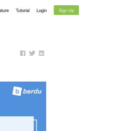
ature
Tutorial
Login
`
Sign Up