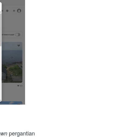
 pergantian 
own