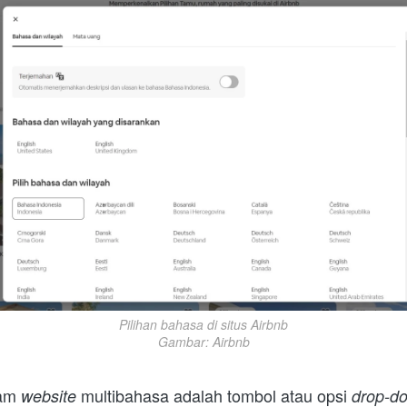
Pilihan bahasa di situs Airbnb

Gambar: Airbnb
am 
multibahasa adalah tombol atau opsi 
website 
drop-d