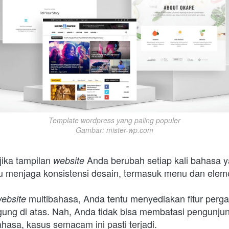
Template wordpress yang paling populer

Gambar: mister-wp.com
jika tampilan 
Anda berubah setiap kali bahasa y
website 
u menjaga konsistensi desain, termasuk menu dan eleme
multibahasa, Anda tentu menyediakan fitur perga
ebsite 
gung di atas. Nah, Anda tidak bisa membatasi pengunjung
hasa, kasus semacam ini pasti terjadi.