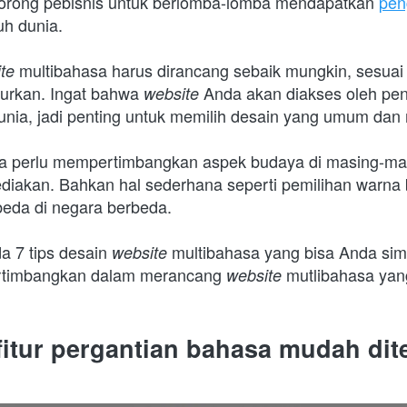
orong pebisnis untuk berlomba-lomba mendapatkan 
pen
uh dunia.
multibahasa harus dirancang sebaik mungkin, sesua
te 
urkan. Ingat bahwa 
Anda akan diakses oleh pen
website 
unia, jadi penting untuk memilih desain yang umum dan 
uga perlu mempertimbangkan aspek budaya di masing-ma
iakan. Bahkan hal sederhana seperti pemilihan warna b
eda di negara berbeda.
a 7 tips desain 
multibahasa yang bisa Anda sim
website 
ertimbangkan dalam merancang 
mutlibahasa yang
website 
 fitur pergantian bahasa mudah di