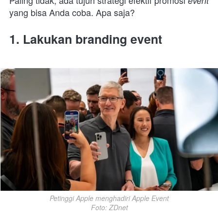
Paling tidak, ada tujuh strategi efektif promosi 
event 
yang bisa Anda coba. Apa saja?
1. Lakukan branding event
Petinggi Apple menghadiri Apple Event

Foto: ZDnet