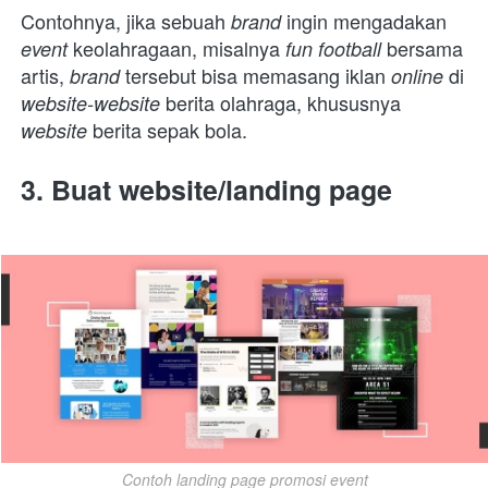
Contohnya, jika sebuah 
ingin mengadakan 
brand 
keolahragaan, misalnya 
bersama 
event 
fun football 
artis, 
tersebut bisa memasang iklan 
di
brand 
online 
berita olahraga, khususnya 
website-website 
berita sepak bola.
website 
3. Buat website/landing page
Contoh landing page promosi event
