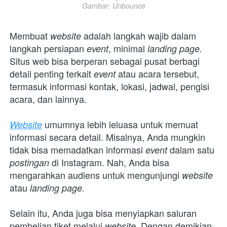
Gambar: Unbounce
Membuat 
adalah langkah wajib dalam 
website 
langkah persiapan 
, minimal 
event
landing page.
Situs web bisa berperan sebagai pusat berbagi 
detail penting terkait 
atau acara tersebut, 
event 
termasuk informasi kontak, lokasi, jadwal, pengisi 
acara, dan lainnya.
umumnya lebih leluasa untuk memuat 
Website
informasi secara detail. Misalnya, Anda mungkin 
tidak bisa memadatkan informasi 
dalam satu 
event 
di Instagram. Nah, Anda bisa 
postingan 
mengarahkan audiens untuk mengunjungi 
website 
atau 
landing page.
Selain itu, Anda juga bisa menyiapkan saluran 
pembelian tiket melalui 
. Dengan demikian, 
website