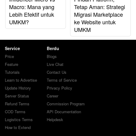
Macro: Mana yang
Tetap Aman: Strategi
Lebih Efektif untuk
Migrasi Marketplace
UMKM?
ke Website untuk
UMKM
Service
Berdu
Price
Blogs
Feature
Live Chat
Tutorials
Contact Us
Learn to Advertise
Terms of Service
Update History
Privacy Policy
Server Status
Career
Refund Terms
Commission Program
COD Terms
API Documentation
Logistics Terms
Helpdesk
How to Extend