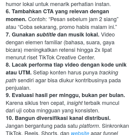
humor lokal untuk menarik perhatian instan.
6. Tambahkan CTA yang relevan dengan 
 Contoh: “Pesan sebelum jam 2 siang” 
momen.
atau “Coba sekarang, promo habis malam ini.”
Video 
7. Gunakan 
subtitle 
dan musik lokal. 
dengan elemen familiar (bahasa, suara, gaya 
bicara) meningkatkan retensi hingga 2x lipat 
menurut riset TikTok Creative Center.
8. Lacak performa tiap video dengan kode unik 
 Setiap konten harus punya 
atau UTM.
tracking 
sendiri agar bisa diukur kontribusinya pada 
path 
penjualan.
9. Evaluasi hasil per minggu, bukan per bulan. 
Karena siklus tren cepat, 
terbaik muncul 
insight 
dari uji coba mingguan yang konsisten.
10. Bangun diversifikasi kanal distribusi.
Jangan bergantung pada satu 
. Sinkronkan 
platform
TikTok, Reels, Shorts, dan 
agar 
website
funnel 