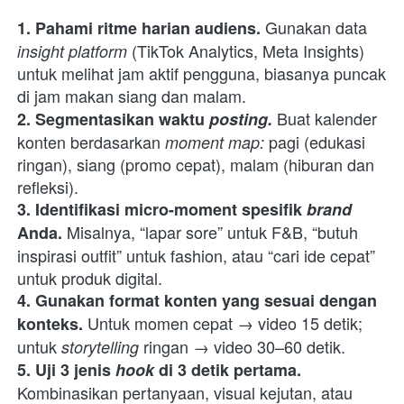
Gunakan data 
1. Pahami ritme harian audiens. 
 (TikTok Analytics, Meta Insights) 
insight platform
untuk melihat jam aktif pengguna, biasanya puncak 
di jam makan siang dan malam.
Buat kalender 
2. Segmentasikan waktu 
posting.
konten berdasarkan 
 pagi (edukasi 
moment map:
ringan), siang (promo cepat), malam (hiburan dan 
refleksi).
3. Identifikasi micro-moment spesifik 
brand 
Misalnya, “lapar sore” untuk F&B, “butuh 
Anda. 
inspirasi outfit” untuk fashion, atau “cari ide cepat” 
untuk produk digital.
4. Gunakan format konten yang sesuai dengan 
 Untuk momen cepat → video 15 detik; 
konteks.
untuk 
ringan → video 30–60 detik.
storytelling 
5. Uji 3 jenis 
hook 
di 3 detik pertama.
Kombinasikan pertanyaan, visual kejutan, atau 