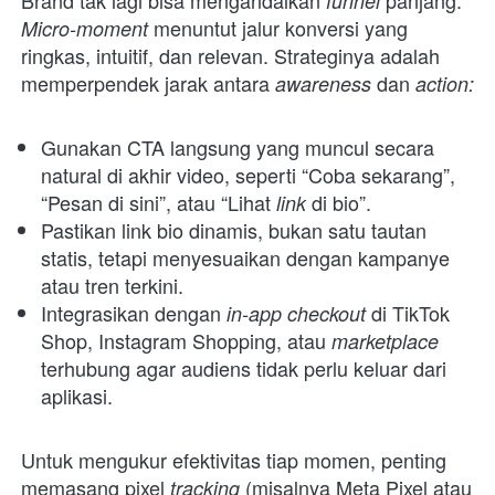
Brand tak lagi bisa mengandalkan 
panjang.
funnel 
menuntut jalur konversi yang 
Micro-moment 
ringkas, intuitif, dan relevan. Strateginya adalah 
memperpendek jarak antara 
dan 
awareness 
action:
Gunakan CTA langsung yang muncul secara 
natural di akhir video, seperti “Coba sekarang”, 
“Pesan di sini”, atau “Lihat 
di bio”.
link 
Pastikan link bio dinamis, bukan satu tautan 
statis, tetapi menyesuaikan dengan kampanye 
atau tren terkini.
Integrasikan dengan 
 di TikTok 
in-app checkout
Shop, Instagram Shopping, atau 
marketplace 
terhubung agar audiens tidak perlu keluar dari 
aplikasi.
Untuk mengukur efektivitas tiap momen, penting 
memasang pixel 
(misalnya Meta Pixel atau 
tracking 