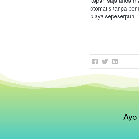
kapan saja anda ma
otomatis tanpa per
biaya sepeserpun.
Ayo 