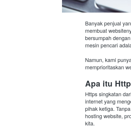
Banyak penjual yan
membuat websiteny
bersumpah dengan k
mesin pencari ada
Namun, kami punya
memprioritaskan we
Apa itu Htt
Https singkatan dari
internet yang menge
pihak ketiga. Tanpa
hosting website, pr
kita.