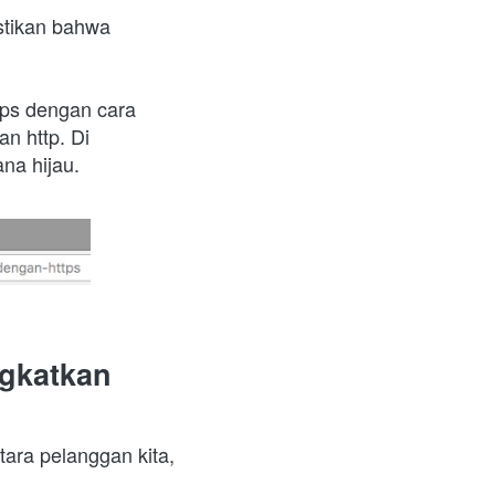
tikan bahwa 
ps dengan cara 
n http. Di 
na hijau.
katkan 
ra pelanggan kita, 