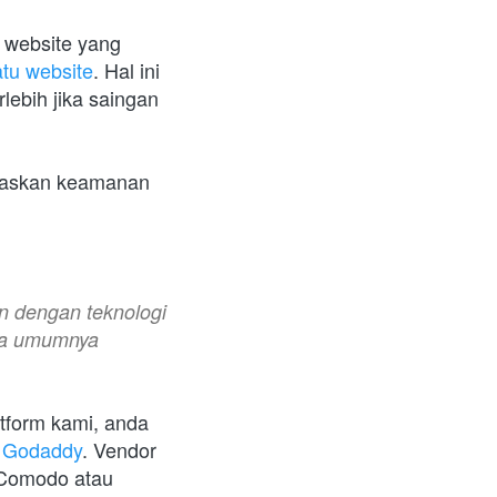
website yang 
atu website
. Hal ini 
ebih jika saingan 
taskan keamanan 
n dengan teknologi 
da umumnya 
form kami, anda 
 
Godaddy
. Vendor 
 Comodo atau 