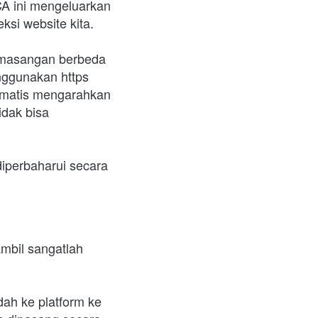
A ini mengeluarkan 
ksi website kita.
pemasangan berbeda 
nggunakan https 
omatis mengarahkan 
idak bisa 
diperbaharui secara 
bil sangatlah 
ah ke platform ke 