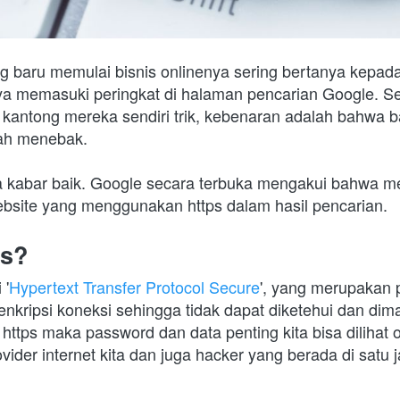
g baru memulai bisnis onlinenya sering bertanya kepada
a memasuki peringkat di halaman pencarian Google. S
antong mereka sendiri trik, kebenaran adalah bahwa ba
lah menebak.
 kabar baik. Google secara terbuka mengakui bahwa me
bsite yang menggunakan https dalam hasil pencarian.
ps?
 '
Hypertext Transfer Protocol Secure
', yang merupakan p
nkripsi koneksi sehingga tidak dapat diketehui dan dima
 https maka password dan data penting kita bisa dilihat o
ovider internet kita dan juga hacker yang berada di satu 