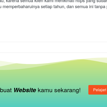
u, karena semua klien kami menikmati https yang sudah
lu memperbaharuinya setiap tahun, dan semua ini tanpa 
buat 
kamu sekarang!
Website 
Pelajari
`