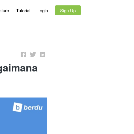
ature
Tutorial
Login
`
Sign Up
gaimana