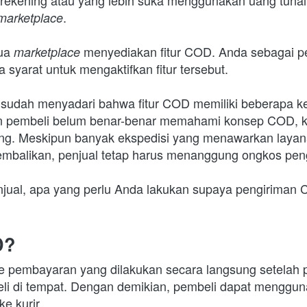
i rekening atau yang lebih suka menggunakan uang tunai 
.
marketplace
ua 
menyediakan fitur COD. Anda sebagai pen
marketplace 
syarat untuk mengaktifkan fitur tersebut.
udah menyadari bahwa fitur COD memiliki beberapa ke
n pembeli belum benar-benar memahami konsep COD, kh
ng. 
Meskipun banyak ekspedisi yang menawarkan layanan
dikembalikan, penjual tetap harus menanggung ongkos pen
njual, apa yang perlu Anda lakukan supaya pengiriman 
D?
pembayaran yang dilakukan secara langsung setelah pe
eli di tempat. Dengan demikian, pembeli dapat mengguna
e kurir.