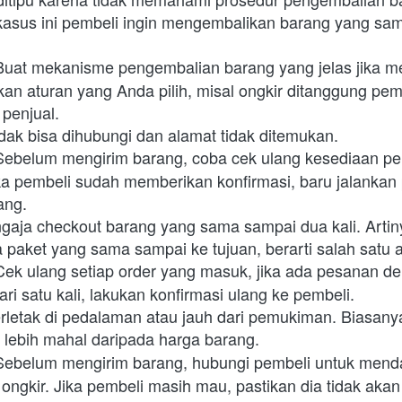
kasus ini pembeli ingin mengembalikan barang yang s
Buat mekanisme pengembalian barang yang jelas jika m
kan aturan yang Anda pilih, misal ongkir ditanggung pemb
penjual.
dak bisa dihubungi dan alamat tidak ditemukan. 
Sebelum mengirim barang, coba cek ulang kesediaan pe
a pembeli sudah memberikan konfirmasi, baru jalankan 
ang.
ngaja checkout barang yang sama sampai dua kali. Artiny
paket yang sama sampai ke tujuan, berarti salah satu ak
Cek ulang setiap order yang masuk, jika ada pesanan de
ri satu kali, lakukan konfirmasi ulang ke pembeli.
erletak di pedalaman atau jauh dari pemukiman. Biasanya
h lebih mahal daripada harga barang.
Sebelum mengirim barang, hubungi pembeli untuk menda
a ongkir. Jika pembeli masih mau, pastikan dia tidak ak