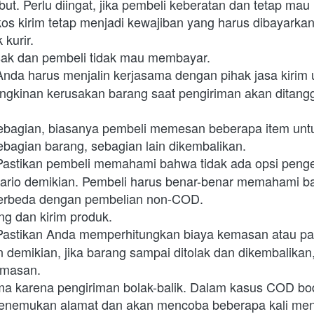
but. Perlu diingat, jika pembeli keberatan dan tetap ma
os kirim tetap menjadi kewajiban yang harus dibayarkan 
 kurir.
sak dan pembeli tidak mau membayar. 
Anda harus menjalin kerjasama dengan pihak jasa kirim 
gkinan kerusakan barang saat pengiriman akan ditangg
ebagian, biasanya pembeli memesan beberapa item unt
agian barang, sebagian lain dikembalikan. 
Pastikan pembeli memahami bahwa tidak ada opsi penge
ario demikian. Pembeli harus benar-benar memahami b
erbeda dengan pembelian non-COD.
ng dan kirim produk. 
Pastikan Anda memperhitungkan biaya kemasan atau pac
demikian, jika barang sampai ditolak dan dikembalikan,
emasan.
ama karena pengiriman bolak-balik. Dalam kasus COD bo
 menemukan alamat dan akan mencoba beberapa kali men