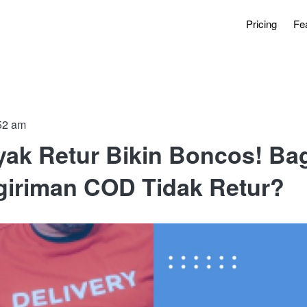
Pricing
Fe
52 am
ak Retur Bikin Boncos! Ba
giriman COD Tidak Retur?