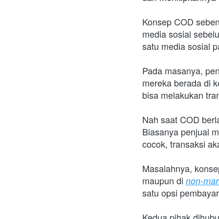
Konsep COD sebenar
media sosial sebe
satu media sosial p
Pada masanya, penj
mereka berada di k
bisa melakukan tra
Nah saat COD berlan
Biasanya penjual me
cocok, transaksi ak
Masalahnya, konse
maupun di 
non-mar
satu opsi pembayar
Kedua pihak dihubu