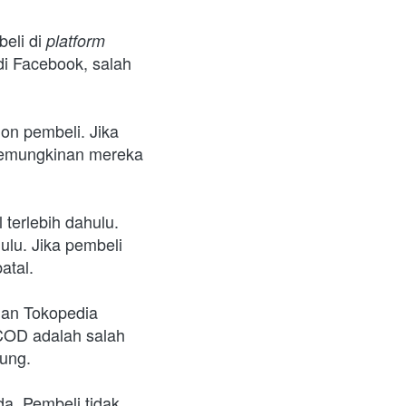
eli di 
platform 
i Facebook, salah 
n pembeli. Jika 
kemungkinan mereka 
terlebih dahulu. 
ulu. Jika pembeli 
atal.
an Tokopedia 
COD adalah salah 
sung.
. Pembeli tidak 