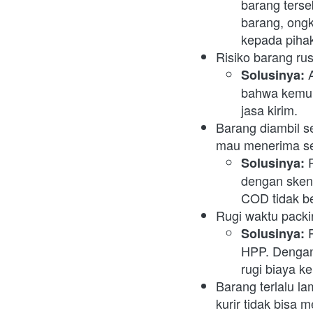
barang terse
barang, ongk
kepada pihak
Risiko barang ru
 
Solusinya:
bahwa kemun
jasa kirim.
Barang diambil s
mau menerima seb
Solusinya: 
dengan sken
COD tidak b
Rugi waktu packi
 
Solusinya:
HPP. Dengan 
rugi biaya k
Barang terlalu l
kurir tidak bisa