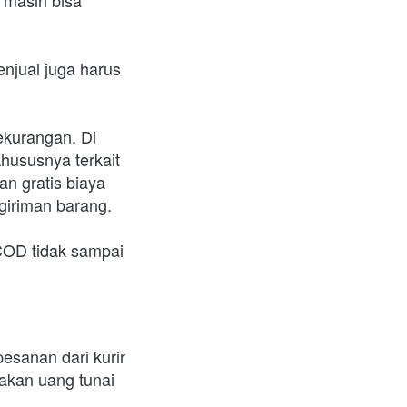
masih bisa 
jual juga harus 
kurangan. Di 
ususnya terkait 
 gratis biaya 
giriman barang.
COD tidak sampai 
sanan dari kurir 
kan uang tunai 