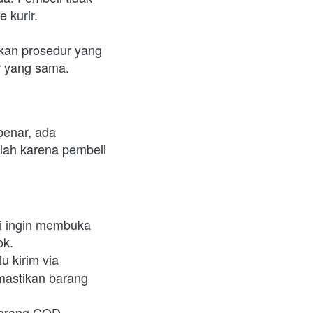
 kurir.
an prosedur yang 
ir yang sama.
enar, ada 
ah karena pembeli 
 ingin membuka 
k. 
 kirim via 
astikan barang 
arang COD. 