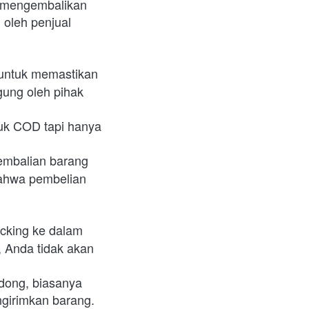
u mengembalikan 
oleh penjual 
untuk memastikan 
ung oleh pihak 
uk COD tapi hanya 
mbalian barang 
ahwa pembelian 
king ke dalam 
 Anda tidak akan 
dong, biasanya 
girimkan barang.