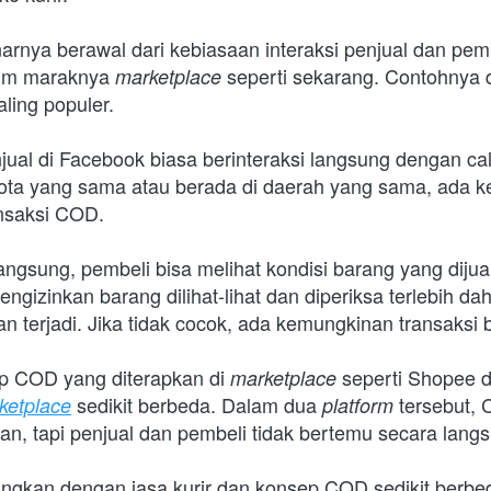
nya berawal dari kebiasaan interaksi penjual dan pemb
lum maraknya 
seperti sekarang. Contohnya d
marketplace 
aling populer.
ual di Facebook biasa berinteraksi langsung dengan calo
ota yang sama atau berada di daerah yang sama, ada 
nsaksi COD.
gsung, pembeli bisa melihat kondisi barang yang dijual 
ngizinkan barang dilihat-lihat dan diperiksa terlebih dah
an terjadi. Jika tidak cocok, ada kemungkinan transaksi b
p COD yang diterapkan di 
seperti Shopee d
marketplace 
 sedikit berbeda. Dalam dua 
tersebut, 
ketplace
platform 
an, tapi penjual dan pembeli tidak bertemu secara lang
ngkan dengan jasa kurir dan konsep COD sedikit berbeda