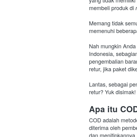
yang tidak memilik
membeli produk di 
Memang tidak sem
memenuhi beberapa 
Nah mungkin Anda s
Indonesia, sebagia
pengembalian bara
retur, jika paket 
Lantas, sebagai pe
retur? Yuk disimak!
Apa itu CO
COD adalah metode 
diterima oleh pemb
dan menitipkannya k