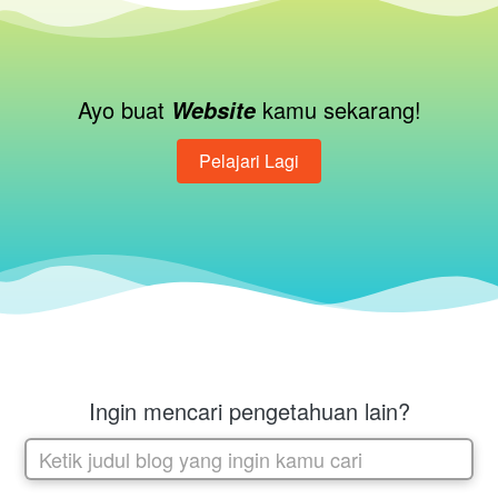
Ayo buat 
kamu sekarang!
Website 
Pelajari Lagi
`
Ingin mencari pengetahuan lain?
Ketik judul blog yang ingin kamu cari