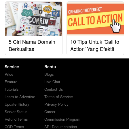
5 Ciri Nama Domain
10 Tips Untuk 'Call to
Berkualitas
Action' Yang Efektif
Service
Berdu
Price
Blogs
Feature
Live Chat
Tutorials
Contact Us
Learn to Advertise
Terms of Service
Update History
Privacy Policy
Server Status
Career
Refund Terms
Commission Program
COD Terms
API Documentation