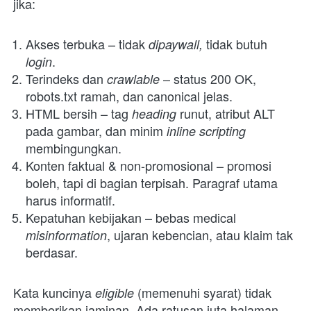
jika:
Akses terbuka – tidak 
 tidak butuh 
dipaywall,
.
login
Terindeks dan 
– status 200 OK, 
crawlable 
robots.txt ramah, dan canonical jelas.
HTML bersih – tag 
runut, atribut ALT 
heading 
pada gambar, dan minim 
inline scripting 
membingungkan.
Konten faktual & non-promosional – promosi 
boleh, tapi di bagian terpisah. Paragraf utama 
harus informatif.
Kepatuhan kebijakan – bebas medical 
, ujaran kebencian, atau klaim tak 
misinformation
berdasar.
Kata kuncinya 
(memenuhi syarat) tidak 
eligible 
memberikan jaminan. Ada ratusan juta halaman 