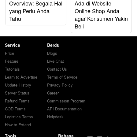
Overview: Segala Hal
Ada di Website
yang Perlu Anda
Online Shop Anda
Tahu
agar Konsumen Yakin
Beli
Service
Berdu
Price
Blogs
Feature
Live Chat
Tutorials
Contact Us
Learn to Advertise
Terms of Service
Update History
Privacy Policy
Server Status
Career
Refund Terms
Commission Program
COD Terms
API Documentation
Logistics Terms
Helpdesk
How to Extend
Tools
Bahasa