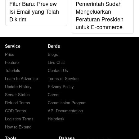
Fitur Baru: Preview
Pemerintah Sudah
Isi Email yang Telah
Mengeluarkan
Dikirim
Peraturan Presiden
untuk E-commerce
Service
Berdu
Price
Blogs
Feature
Live Chat
Tutorials
Contact Us
Learn to Advertise
Terms of Service
Update History
Privacy Policy
Server Status
Career
Refund Terms
Commission Program
COD Terms
API Documentation
Logistics Terms
Helpdesk
How to Extend
Tools
Bahasa