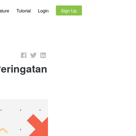
ature
Tutorial
Login
`
Sign Up
Peringatan