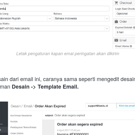
Letak pengaturan kapan emai peringatan akan dikirim
in dari email ini, caranya sama seperti mengedit desain d
aman 
Desain -> Template Email.