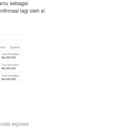
kamu bisa menandai order kamu sebagai 
irmasi lagi oleh si 
ndai expired 