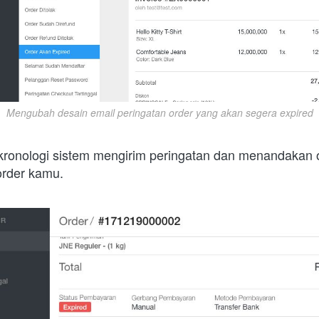
Mengubah desain email peringatan order yang akan segera expired
kronologi sistem mengirim peringatan dan menandakan o
order kamu.