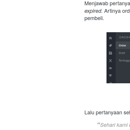
Menjawab pertanyaa
 Artinya or
expired.
pembeli.
Lalu pertanyaan se
Sehari kami b