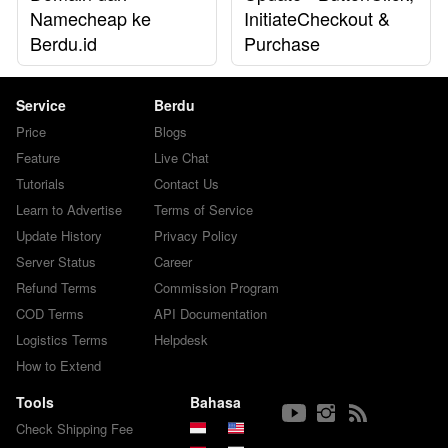
Namecheap ke
InitiateCheckout &
Berdu.id
Purchase
Service
Berdu
Price
Blogs
Feature
Live Chat
Tutorials
Contact Us
Learn to Advertise
Terms of Service
Update History
Privacy Policy
Server Status
Career
Refund Terms
Commission Program
COD Terms
API Documentation
Logistics Terms
Helpdesk
How to Extend
Tools
Bahasa
Check Shipping Fee